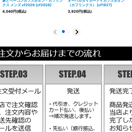
豚とベーコンカフスボタン・カフリン
オーバルタイガーアイカフスボタン
クス メンズ cf2026
[
cf2026
]
（カフリンクス）
[
cf1627
]
4,040
円
(税込)
3,920
円
(税込)