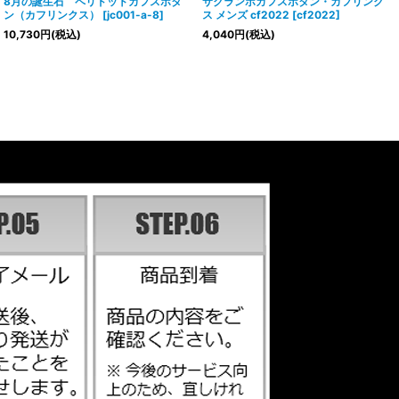
8月の誕生石 ペリドットカフスボタ
サクランボカフスボタン・カフリンク
ン（カフリンクス）
[
jc001-a-8
]
ス メンズ cf2022
[
cf2022
]
10,730
円
(税込)
4,040
円
(税込)