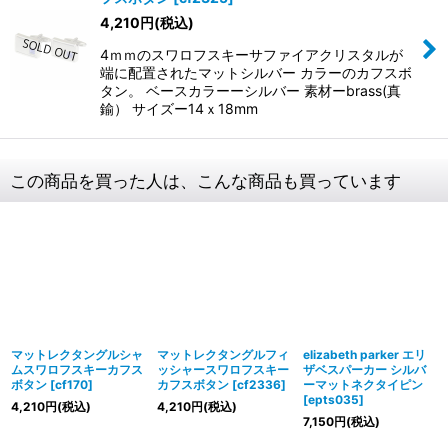
4,210
円
(税込)
4ｍｍのスワロフスキーサファイアクリスタルが
端に配置されたマットシルバー カラーのカフスボ
タン。 ベースカラーーシルバー 素材ーbrass(真
鍮） サイズー14ｘ18mm
この商品を買った人は、こんな商品も買っています
マットレクタングルシャ
マットレクタングルフィ
elizabeth parker エリ
ムスワロフスキーカフス
ッシャースワロフスキー
ザベスパーカー シルバ
ボタン
[
cf170
]
カフスボタン
[
cf2336
]
ーマットネクタイピン
[
epts035
]
4,210
円
(税込)
4,210
円
(税込)
7,150
円
(税込)