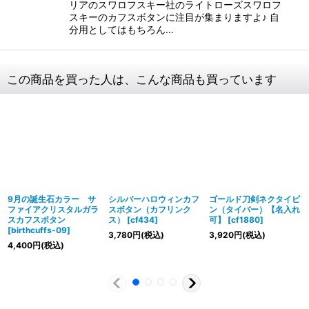
リアのスワロフスキー社のライトローズスワロフ
スキーのカフスボタンに注目が集まりますよ♪ 自
分用としてはもちろん…
この商品を買った人は、こんな商品も買っています
9月の誕生石カラー サ
シルバーハロウィンカフ
ゴールド刀剣ネクタイピ
ファイアクリスタルガラ
スボタン（カフリンク
ン（タイバー）【名入れ
スカフスボタン
ス）
[
cf434
]
可】
[
cf1880
]
[
birthcuffs-09
]
3,780
円
(税込)
3,920
円
(税込)
4,400
円
(税込)