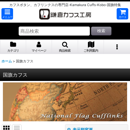
カフスボタン、カフリンクスの専門店-Kamakura Cuffs-Kobo-国旗特集
メニュー
カート
検索
カテゴリ
マイページ
商品検索
ご利用案内
ホーム
>
国旗カフス
国旗カフス
表示順変更