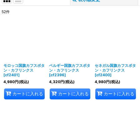
閉じる
52
件
表示数
:
並び順
:
絞り込む
モロッコ国旗カフスボタ
ベルギー国旗カフスボタ
セネガル国旗カフスボタ
ン・カフリンクス
ン・カフリンクス
ン・カフリンクス
[
cf2401
]
[
cf2396
]
[
cf2400
]
4,980
円
(税込)
4,320
円
(税込)
4,980
円
(税込)
カートに入れる
カートに入れる
カートに入れる