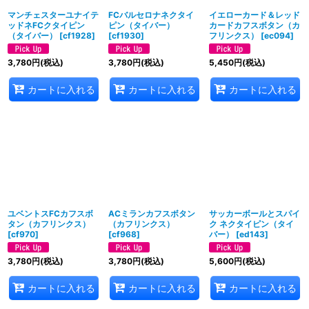
マンチェスターユナイテ
FCバルセロナネクタイ
イエローカード＆レッド
ッドネFCクタイピン
ピン（タイバー）
カードカフスボタン（カ
（タイバー）
[
cf1928
]
[
cf1930
]
フリンクス）
[
ec094
]
3,780
円
(税込)
3,780
円
(税込)
5,450
円
(税込)
カートに入れる
カートに入れる
カートに入れる
ユベントスFCカフスボ
ACミランカフスボタン
サッカーボールとスパイ
タン（カフリンクス）
（カフリンクス）
ク ネクタイピン（タイ
[
cf970
]
[
cf968
]
バー）
[
ed143
]
3,780
円
(税込)
3,780
円
(税込)
5,600
円
(税込)
カートに入れる
カートに入れる
カートに入れる