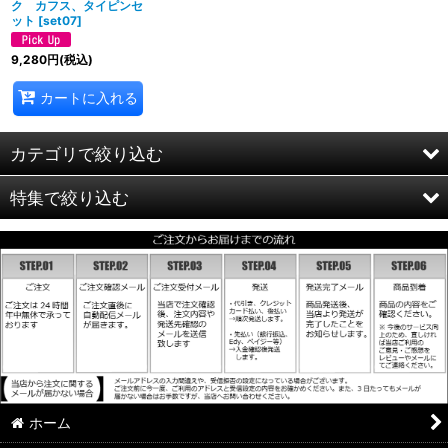
ク カフス、タイピンセ
ット
[
set07
]
9,280
円
(税込)
カートに入れる
カテゴリで絞り込む
特集で絞り込む
スポーツ＆ゲームカフス
フード＆ドリンクカフス
ホワイト＆クリアー
乗り物モチーフカフス
レッド
機能付きカフス
ブルー
ミュージックカフス
イエロー
ホーム
スタイリッシュカフス
ダーク