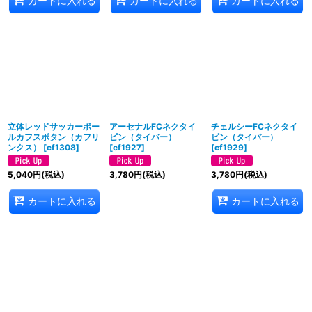
カートに入れる
カートに入れる
カートに入れる
立体レッドサッカーボー
アーセナルFCネクタイ
チェルシーFCネクタイ
ルカフスボタン（カフリ
ピン（タイバー）
ピン（タイバー）
ンクス）
[
cf1308
]
[
cf1927
]
[
cf1929
]
5,040
円
(税込)
3,780
円
(税込)
3,780
円
(税込)
カートに入れる
カートに入れる