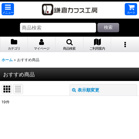
メニュー
カート
検索
カテゴリ
マイページ
商品検索
ご利用案内
ホーム
>
おすすめ商品
おすすめ商品
表示順変更
閉じる
19
件
表示数
:
並び順
: